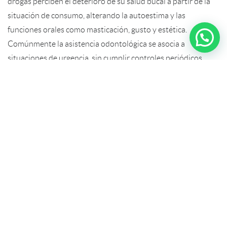
drogas perciben el deterioro de su salud bucal a partir de la
situación de consumo, alterando la autoestima y las
funciones orales como masticación, gusto y estética.
Comúnmente la asistencia odontológica se asocia a
situaciones de urgencia, sin cumplir controles periódicos.
El escaso cuidado bucal por parte de los sujetos
consumidores de sustancias psicoactivas evidencia una alta
prevalencia de caries dental seguida de enfermedad
periodontal; lo que aumenta el riesgo de pérdida de órganos
dentales, disminución de la función masticatoria y por ende
deterioro de la calidad de vida.
Además del fumar, el consumo de comestibles de marihuana
(como galletas, brownies, etc.) puede contribuir a la caries
dental. Muchos de estos productos son ricos en azúcar, y el
consumo frecuente de alimentos azucarados aumenta el