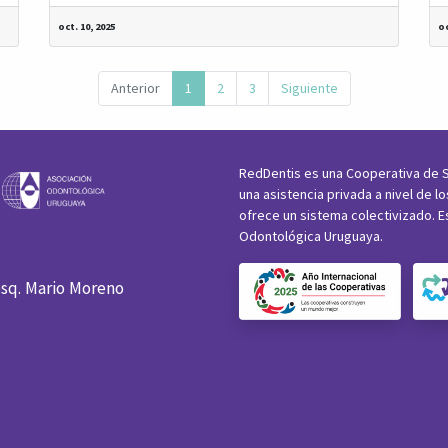
oct. 10, 2025
oc
Anterior
1
2
3
Siguiente
RedDentis es una Cooperativa de S
una asistencia privada a nivel de l
ofrece un sistema colectivizado. E
Odontológica Uruguaya.
esq. Mario Moreno