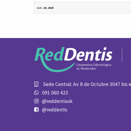
oct. 20, 2025
Sede Central: Av. 8 de Octubre 3047 bis 
091 060 423
@reddentisok
@reddentis