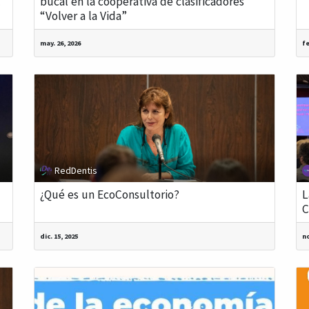
l
bucal en la cooperativa de clasificadores
“Volver a la Vida”
may. 26, 2026
fe
RedDentis
¿Qué es un EcoConsultorio?
L
C
dic. 15, 2025
no