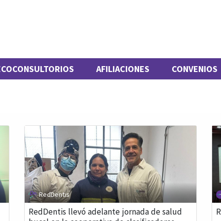
ECOCONSULTORIOS
AFILIACIONES
CONVENIOS
RedDentis
RedDentis llevó adelante jornada de salud
R