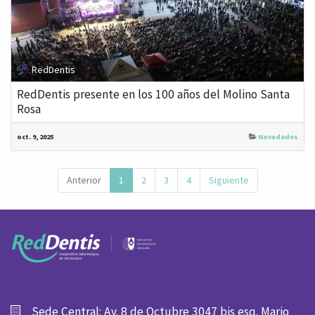
RedDentis
RedDentis presente en los 100 años del Molino Santa
Rosa
oct. 9, 2025
Novedades
Anterior
1
2
3
4
Siguiente
Sede Central: Av. 8 de Octubre 3047 bis esq. Mario