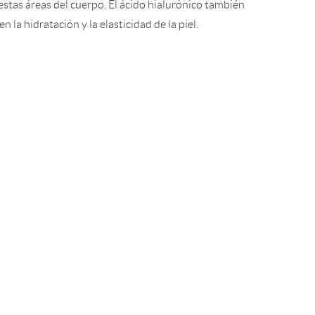
stas áreas del cuerpo. El ácido hialurónico también
la hidratación y la elasticidad de la piel.
ejemplo, la función muscular desencadena diversas
icas, emocionales, estéticas y sociales. Existen múltiples
y no quirúrgicos para tratar el lado paralizado. Sin
is facial de larga evolución, en quienes el tratamiento
eneficios o pacientes no candidatos a tratamientos
línica es una alternativa viable para tratar lado afectado
inesias, hipertonía o espasmo hemifacial. En el lado no
casionar simetría estética y funcional estática y dinámica.
bajar sobre la musculatura que está comprometida en la
e a sentirse más seguro y confiado cuando se expresa y la
tamiento seguro, sin complicaciones y con muy pocas