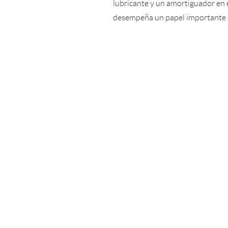
lubricante y un amortiguador en e
desempeña un papel importante en 
En casos de parálisis facial por 
alteraciones funcionales, psicológ
causas y tratamientos quirúrgicos 
embargo, en pacientes con parális
quirúrgico ha generado mínimos b
quirúrgicos, el uso de toxina botu
cuando existen secuelas como sinc
afectado también se utiliza para o
La Toxina Botulínica permite tra
expresión y así el paciente vuelv
asimetría se disimula. Es un tra
contraindicaciones.