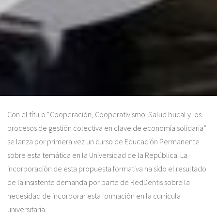
Con el título “Cooperación, Cooperativismo: Salud bucal y los
procesos de gestión colectiva en clave de economía solidaria”
se lanza por primera vez un curso de Educación Permanente
sobre esta temática en la Universidad de la República. La
incorporación de esta propuesta formativa ha sido el resultado
de la insistente demanda por parte de RedDentis sobre la
necesidad de incorporar esta formación en la curricula
universitaria.