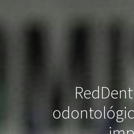
RedDenti
odontológic
imp