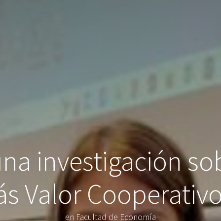
na investigación so
s Valor Cooperativ
en Facultad de Economía